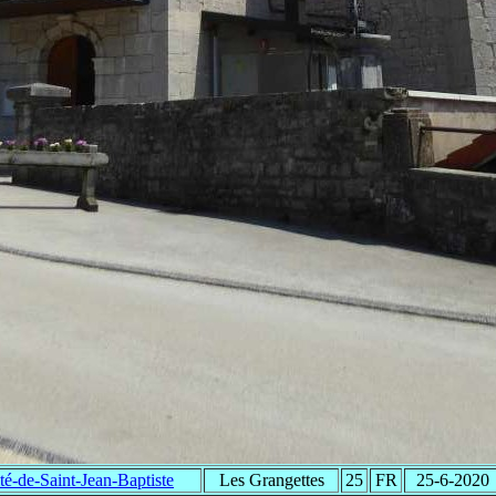
té-de-Saint-Jean-Baptiste
Les Grangettes
25
FR
25-6-2020