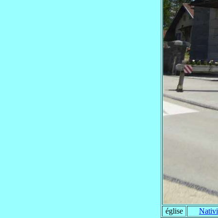
église
Nativi