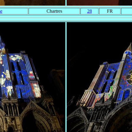
me
Chartres
28
FR