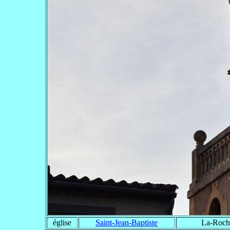
église
Saint-Jean-Baptiste
La-Roch