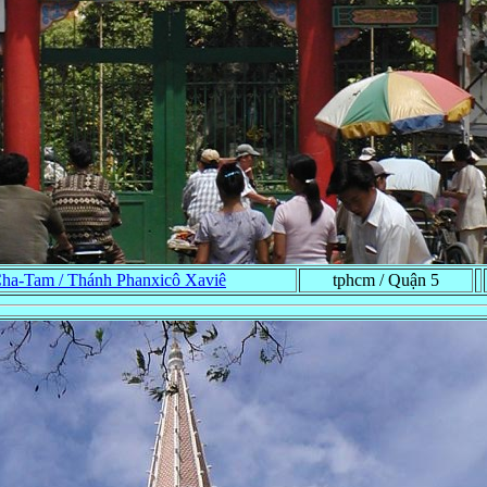
ha-Tam / Thánh Phanxicô Xaviê
tphcm / Quận 5