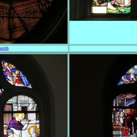
oseph