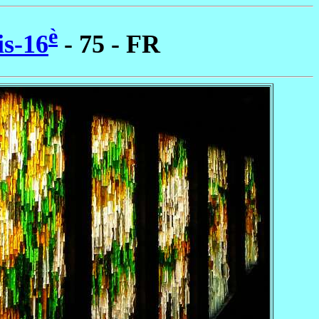
è
is-16
- 75 - FR