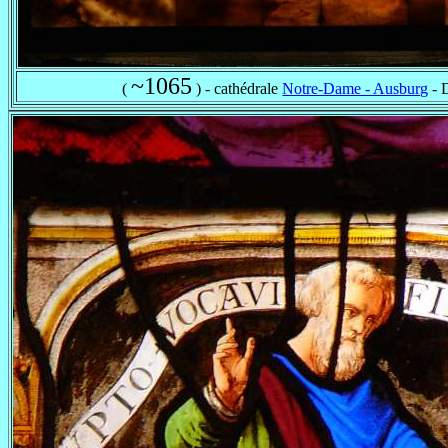
~1065
(
) - cathédrale
Notre-Dame - Ausburg
- 