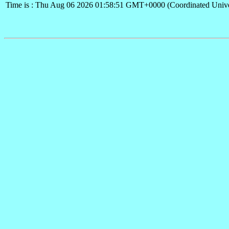
Time is : Thu Aug 06 2026 01:58:51 GMT+0000 (Coordinated Unive