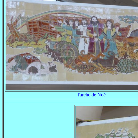
l'arche de Noé