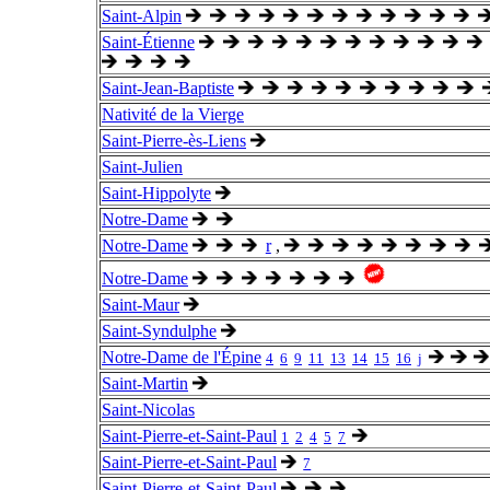
Saint-Alpin
Saint-Étienne
Saint-Jean-Baptiste
Nativité de la Vierge
Saint-Pierre-ès-Liens
Saint-Julien
Saint-Hippolyte
Notre-Dame
Notre-Dame
r
,
Notre-Dame
Saint-Maur
Saint-Syndulphe
Notre-Dame de l'Épine
4
6
9
11
13
14
15
16
j
Saint-Martin
Saint-Nicolas
Saint-Pierre-et-Saint-Paul
1
2
4
5
7
Saint-Pierre-et-Saint-Paul
7
Saint-Pierre-et-Saint-Paul