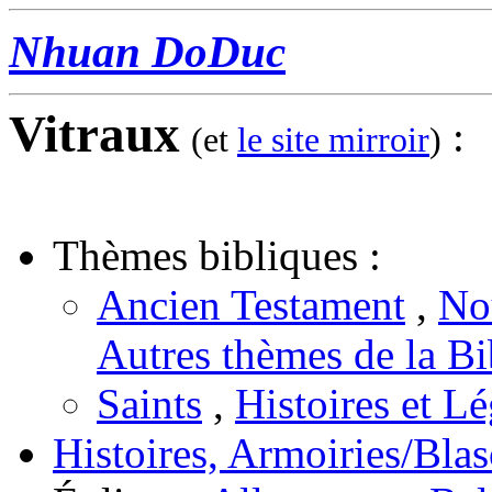
Nhuan DoDuc
Vitraux
:
(et
le site mirroir
)
Thèmes bibliques :
Ancien Testament
,
No
Autres thèmes de la Bi
Saints
,
Histoires et L
Histoires, Armoiries/Bla