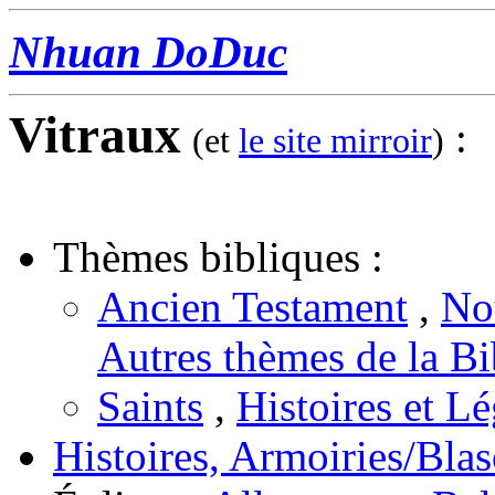
Nhuan DoDuc
Vitraux
:
(et
le site mirroir
)
Thèmes bibliques :
Ancien Testament
,
No
Autres thèmes de la Bi
Saints
,
Histoires et L
Histoires, Armoiries/Bla